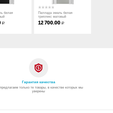
ль белая
Паллада эмаль белая
Эллада э
ный
триплекс матовый
черный
0
12 700.00
12 700
Р
Р
Гарантия качества
предлагаем только те товары, в качестве которых мы
уверены