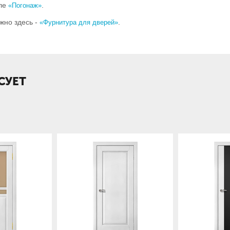
еле
.
«Погонаж»
жно здесь -
.
«Фурнитура для дверей»
СУЕТ